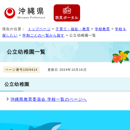
防災ポータル
現在の位置：
トップページ
>
子育て・福祉・教育
>
学校教育
>
学校を
探したい
>
学制ごとの一覧から探す
> 公立幼稚園一覧
公立幼稚園一覧
ページ番号1009414
更新日 2024年10月16日
公立幼稚園
沖縄県教育委員会 学校一覧のページへ