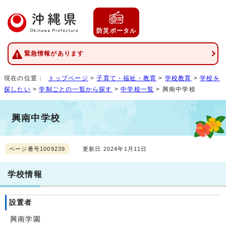
防災ポータル
緊急情報があります
現在の位置：
トップページ
>
子育て・福祉・教育
>
学校教育
>
学校を
探したい
>
学制ごとの一覧から探す
>
中学校一覧
> 興南中学校
興南中学校
ページ番号1009239
更新日 2024年1月11日
学校情報
設置者
興南学園