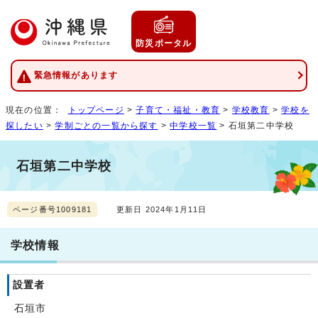
防災ポータル
緊急情報があります
現在の位置：
トップページ
>
子育て・福祉・教育
>
学校教育
>
学校を
探したい
>
学制ごとの一覧から探す
>
中学校一覧
> 石垣第二中学校
石垣第二中学校
ページ番号1009181
更新日 2024年1月11日
学校情報
設置者
石垣市