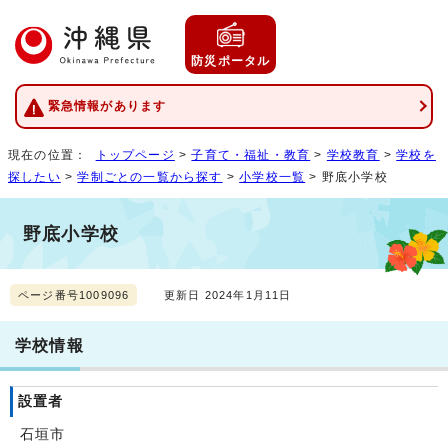
防災ポータル
緊急情報があります
現在の位置：
トップページ
>
子育て・福祉・教育
>
学校教育
>
学校を
探したい
>
学制ごとの一覧から探す
>
小学校一覧
> 野底小学校
野底小学校
ページ番号1009096
更新日 2024年1月11日
学校情報
設置者
石垣市