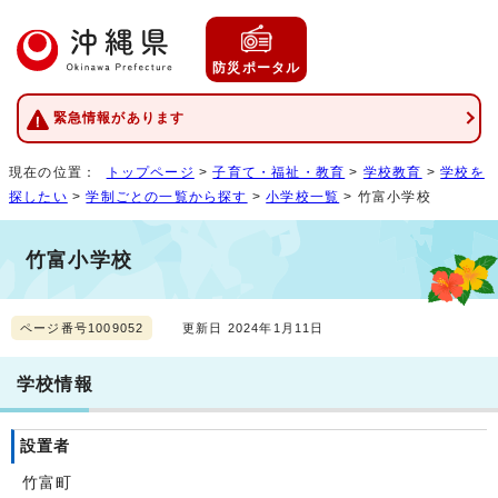
防災ポータル
緊急情報があります
現在の位置：
トップページ
>
子育て・福祉・教育
>
学校教育
>
学校を
探したい
>
学制ごとの一覧から探す
>
小学校一覧
> 竹富小学校
竹富小学校
ページ番号1009052
更新日 2024年1月11日
学校情報
設置者
竹富町