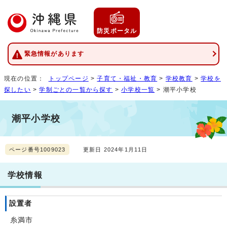
防災ポータル
緊急情報があります
現在の位置：
トップページ
>
子育て・福祉・教育
>
学校教育
>
学校を
探したい
>
学制ごとの一覧から探す
>
小学校一覧
> 潮平小学校
潮平小学校
ページ番号1009023
更新日 2024年1月11日
学校情報
設置者
糸満市