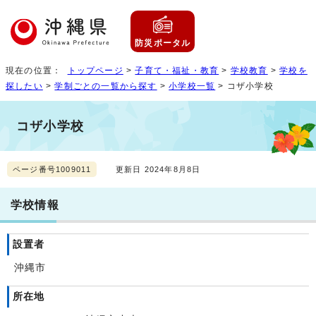
防災ポータル
現在の位置：
トップページ
>
子育て・福祉・教育
>
学校教育
>
学校を
探したい
>
学制ごとの一覧から探す
>
小学校一覧
> コザ小学校
コザ小学校
ページ番号1009011
更新日 2024年8月8日
学校情報
設置者
沖縄市
所在地