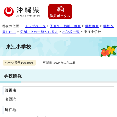
防災ポータル
現在の位置：
トップページ
>
子育て・福祉・教育
>
学校教育
>
学校を
探したい
>
学制ごとの一覧から探す
>
小学校一覧
> 東江小学校
東江小学校
ページ番号1008905
更新日 2024年1月11日
学校情報
設置者
名護市
所在地