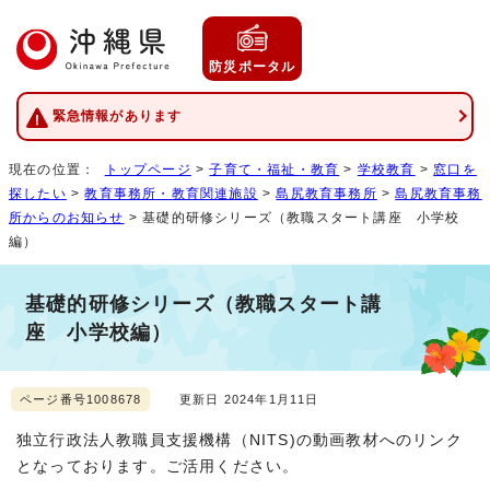
防災ポータル
緊急情報があります
現在の位置：
トップページ
>
子育て・福祉・教育
>
学校教育
>
窓口を
探したい
>
教育事務所・教育関連施設
>
島尻教育事務所
>
島尻教育事務
所からのお知らせ
> 基礎的研修シリーズ（教職スタート講座 小学校
編）
基礎的研修シリーズ（教職スタート講
座 小学校編）
ページ番号1008678
更新日 2024年1月11日
独立行政法人教職員支援機構（NITS)の動画教材へのリンク
となっております。ご活用ください。