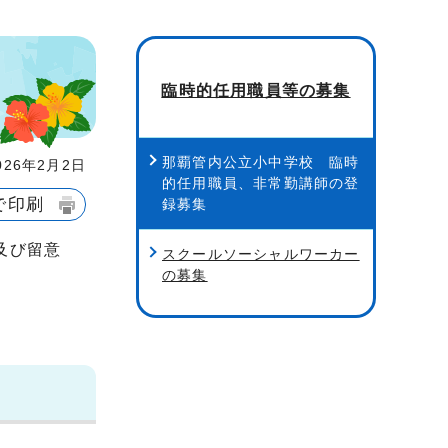
臨時的任用職員等の募集
那覇管内公立小中学校 臨時
26年2月2日
的任用職員、非常勤講師の登
で印刷
録募集
及び留意
スクールソーシャルワーカー
の募集