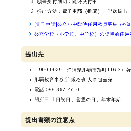
願書受付期間：随時受付中
提出方法：
電子申請（推奨）
、郵送提出
[電子申請]公立小中臨時任用教員募集
（外
公立学校（小学校、中学校）の臨時的任用
提出先
〒900-0029 沖縄県那覇市旭町116-37
那覇教育事務所 総務班 人事担当宛
電話:098-867-2710
閉所日:土日祝日、慰霊の日、年末年始
提出書類の注意点