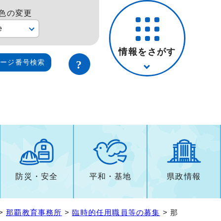
色の変更
e
情報をさがす
ページ番号検索
防災・安全
平和・基地
県政情報
>
那覇教育事務所
>
臨時的任用職員等の募集
> 那