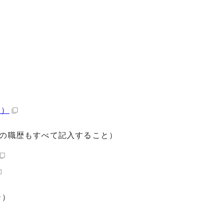
B）
等の職歴もすべて記入すること）
ー）