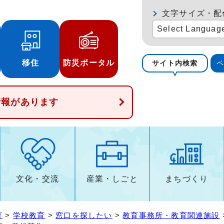
文字サイズ・配
Select Languag
移住
防災ポータル
サイト内検索
情報があります
文化・交流
産業・しごと
まちづくり
育
>
学校教育
>
窓口を探したい
>
教育事務所・教育関連施設