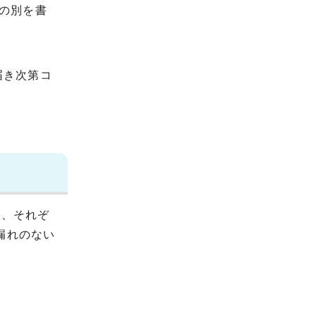
の別を書
届き次第コ
は、それぞ
漏れのない