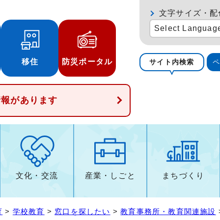
文字サイズ・配
Select Languag
移住
防災ポータル
サイト内検索
情報があります
文化・交流
産業・しごと
まちづくり
育
>
学校教育
>
窓口を探したい
>
教育事務所・教育関連施設