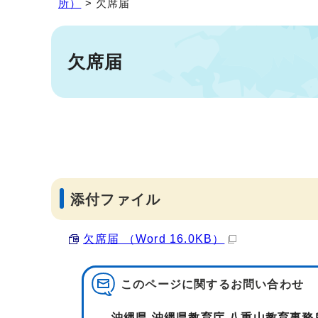
所）
> 欠席届
欠席届
添付ファイル
欠席届 （Word 16.0KB）
このページに関する
お問い合わせ
沖縄県 沖縄県教育庁 八重山教育事務