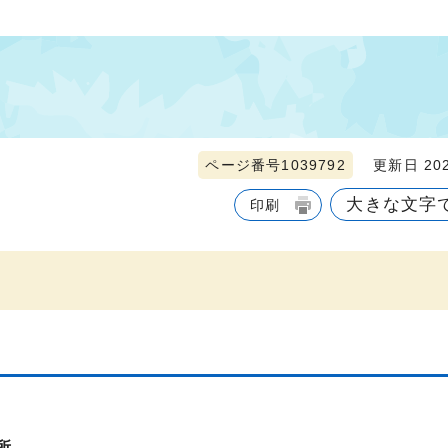
ページ番号1039792
更新日 202
大きな文字
印刷
所