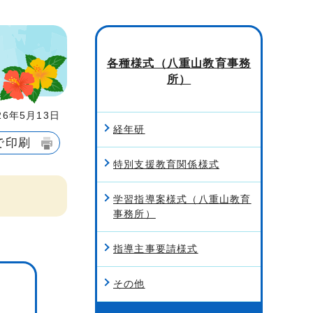
各種様式（八重山教育事務
所）
6年5月13日
経年研
で印刷
特別支援教育関係様式
学習指導案様式（八重山教育
事務所）
指導主事要請様式
その他