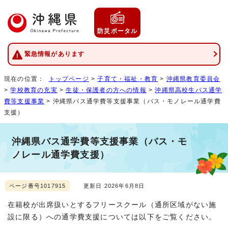
防災ポータル
緊急情報があります
現在の位置：
トップページ
>
子育て・福祉・教育
>
沖縄県教育委員会
>
学校教育の充実
>
生徒・保護者の方への情報
>
沖縄県高校生バス通学
費等支援事業
> 沖縄県バス通学費等支援事業（バス・モノレール通学費
支援）
沖縄県バス通学費等支援事業（バス・モ
ノレール通学費支援）
ページ番号1017915
更新日 2026年6月8日
在籍校が出席扱いとするフリースクール（通所区域がない施
設に限る）への通学費支援については以下をご覧ください。