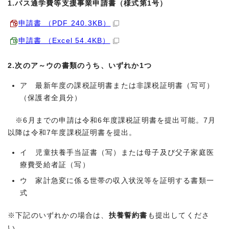
1.バス通学費等支援事業申請書（様式第1号）
申請書 （PDF 240.3KB）
申請書 （Excel 54.4KB）
2.次のア～ウの書類のうち、いずれか1つ
ア 最新年度の課税証明書または非課税証明書（写可）
（保護者全員分）
※6月までの申請は令和6年度課税証明書を提出可能。7月
以降は令和7年度課税証明書を提出。
イ 児童扶養手当証書（写）または母子及び父子家庭医
療費受給者証（写）
ウ 家計急変に係る世帯の収入状況等を証明する書類一
式
※下記のいずれかの場合は、
扶養誓約書
も提出してくださ
い。