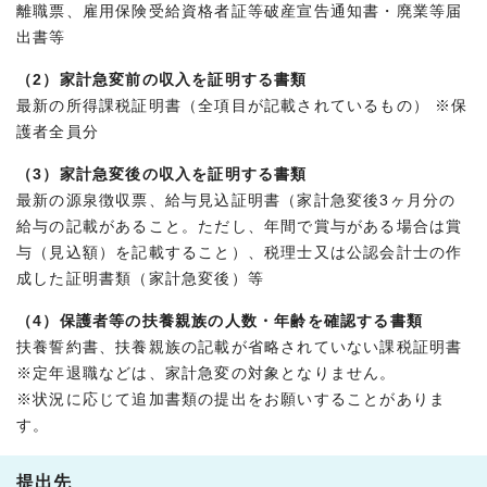
離職票、雇用保険受給資格者証等破産宣告通知書・廃業等届
出書等
（2）家計急変前の収入を証明する書類
最新の所得課税証明書（全項目が記載されているもの） ※保
護者全員分
（3）家計急変後の収入を証明する書類
最新の源泉徴収票、給与見込証明書（家計急変後3ヶ月分の
給与の記載があること。ただし、年間で賞与がある場合は賞
与（見込額）を記載すること）、税理士又は公認会計士の作
成した証明書類（家計急変後）等
（4）保護者等の扶養親族の人数・年齢を確認する書類
扶養誓約書、扶養親族の記載が省略されていない課税証明書
※定年退職などは、家計急変の対象となりません。
※状況に応じて追加書類の提出をお願いすることがありま
す。
提出先