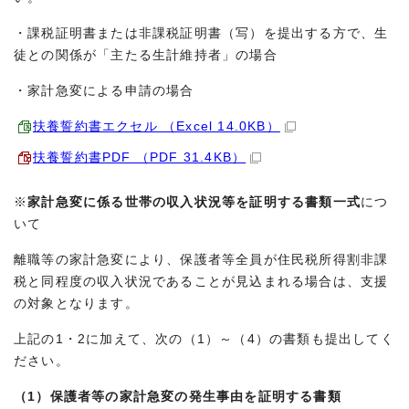
・課税証明書または非課税証明書（写）を提出する方で、生
徒との関係が「主たる生計維持者」の場合
・家計急変による申請の場合
扶養誓約書エクセル （Excel 14.0KB）
扶養誓約書PDF （PDF 31.4KB）
※
家計急変に係る世帯の収入状況等を証明する書類一式
につ
いて
離職等の家計急変により、保護者等全員が住民税所得割非課
税と同程度の収入状況であることが見込まれる場合は、支援
の対象となります。
上記の1・2に加えて、次の（1）～（4）の書類も提出してく
ださい。
（1）保護者等の家計急変の発生事由を証明する書類