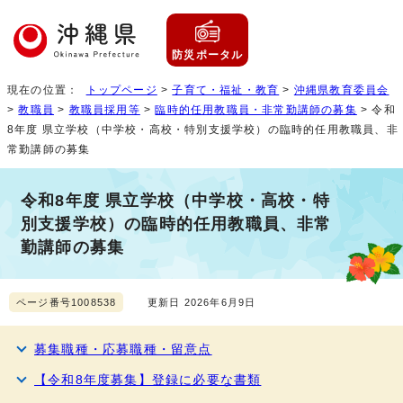
防災ポータル
現在の位置：
トップページ
>
子育て・福祉・教育
>
沖縄県教育委員会
>
教職員
>
教職員採用等
>
臨時的任用教職員・非常勤講師の募集
> 令和
8年度 県立学校（中学校・高校・特別支援学校）の臨時的任用教職員、非
常勤講師の募集
令和8年度 県立学校（中学校・高校・特
別支援学校）の臨時的任用教職員、非常
勤講師の募集
ページ番号1008538
更新日 2026年6月9日
募集職種・応募職種・留意点
【令和8年度募集】登録に必要な書類