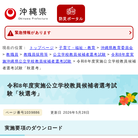
防災ポータル
緊急情報があります
現在の位置：
トップページ
>
子育て・福祉・教育
>
沖縄県教育委員会
>
教職員
>
教職員採用等
>
公立学校教員候補者選考試験
>
令和8年度実
施沖縄県公立学校教員候補者選考試験
> 令和8年度実施公立学校教員候補
者選考試験「秋選考」
令和8年度実施公立学校教員候補者選考試
験「秋選考」
ページ番号1039886
更新日 2026年5月28日
実施要項のダウンロード