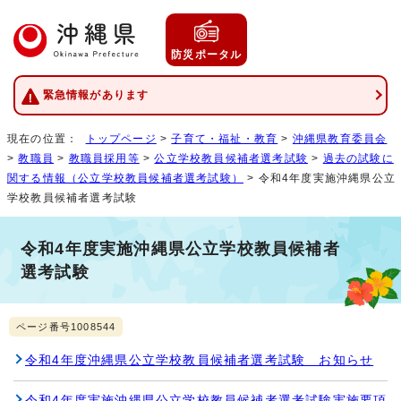
防災ポータル
緊急情報があります
現在の位置：
トップページ
>
子育て・福祉・教育
>
沖縄県教育委員会
>
教職員
>
教職員採用等
>
公立学校教員候補者選考試験
>
過去の試験に
関する情報（公立学校教員候補者選考試験）
> 令和4年度実施沖縄県公立
学校教員候補者選考試験
令和4年度実施沖縄県公立学校教員候補者
選考試験
ページ番号1008544
令和4年度沖縄県公立学校教員候補者選考試験 お知らせ
令和4年度実施沖縄県公立学校教員候補者選考試験実施要項