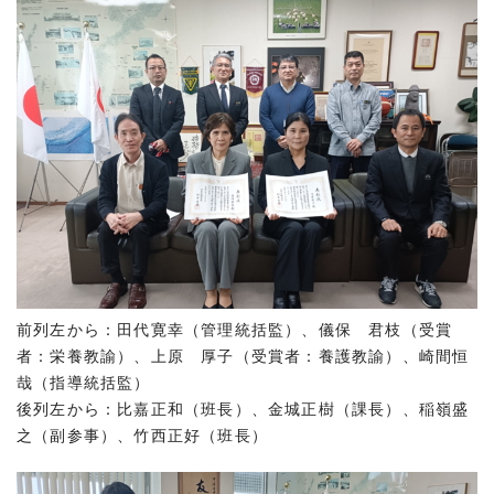
前列左から：田代寛幸（管理統括監）、儀保 君枝（受賞
者：栄養教諭）、上原 厚子（受賞者：養護教諭）、崎間恒
哉（指導統括監）
後列左から：比嘉正和（班長）、金城正樹（課長）、稲嶺盛
之（副参事）、竹西正好（班長）