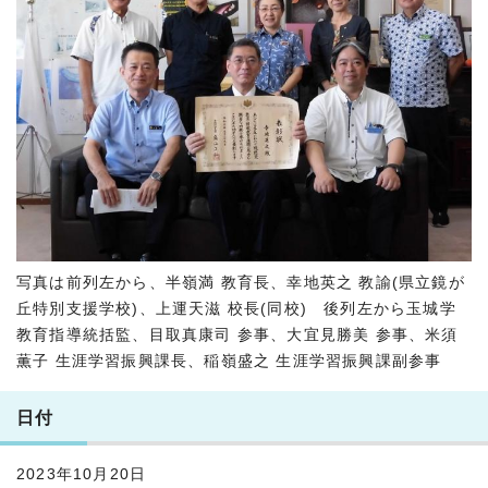
写真は前列左から、半嶺満 教育長、幸地英之 教諭(県立鏡が
丘特別支援学校)、上運天滋 校長(同校) 後列左から玉城学
教育指導統括監、目取真康司 参事、大宜見勝美 参事、米須
薫子 生涯学習振興課長、稲嶺盛之 生涯学習振興課副参事
日付
2023年10月20日