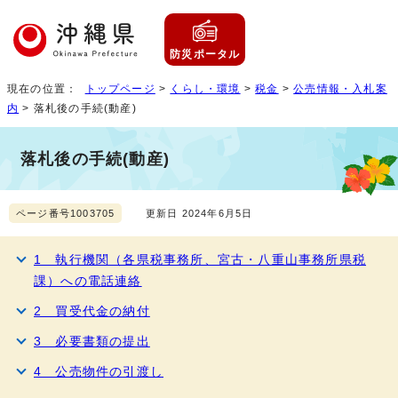
防災ポータル
現在の位置：
トップページ
>
くらし・環境
>
税金
>
公売情報・入札案
内
> 落札後の手続(動産)
落札後の手続(動産)
ページ番号1003705
更新日 2024年6月5日
1 執行機関（各県税事務所、宮古・八重山事務所県税
課）への電話連絡
2 買受代金の納付
3 必要書類の提出
4 公売物件の引渡し