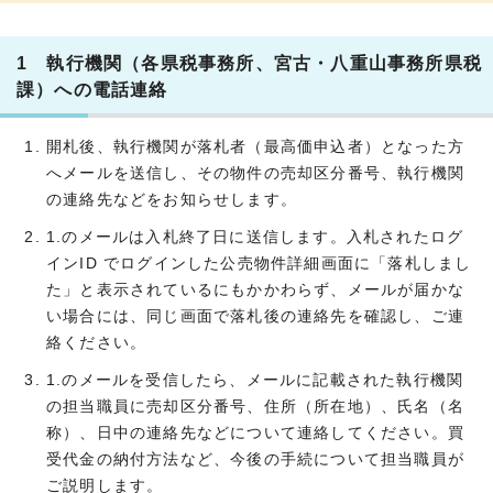
1 執行機関（各県税事務所、宮古・八重山事務所県税
課）への電話連絡
開札後、執行機関が落札者（最高価申込者）となった方
へメールを送信し、その物件の売却区分番号、執行機関
の連絡先などをお知らせします。
1.のメールは入札終了日に送信します。入札されたログ
インID でログインした公売物件詳細画面に「落札しまし
た」と表示されているにもかかわらず、メールが届かな
い場合には、同じ画面で落札後の連絡先を確認し、ご連
絡ください。
1.のメールを受信したら、メールに記載された執行機関
の担当職員に売却区分番号、住所（所在地）、氏名（名
称）、日中の連絡先などについて連絡してください。買
受代金の納付方法など、今後の手続について担当職員が
ご説明します。