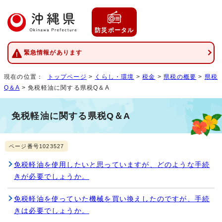
防災ポータル
緊急情報があります
現在の位置：
トップページ
>
くらし・環境
>
税金
>
県税の概要
>
県税
Q＆A
> 免税軽油に関する県税Q＆A
免税軽油に関する県税Q＆A
ページ番号1023527
免税軽油を使用したいと思っていますが、どのような手続
きが必要でしょうか。
免税軽油を使っていた機械を買い換えしたのですが、手続
きは必要でしょうか。