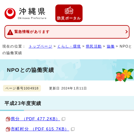
防災ポータル
緊急情報があります
現在の位置：
トップページ
>
くらし・環境
>
県民活動
>
協働
> NPOと
の協働実績
NPOとの協働実績
ページ番号1004918
更新日 2024年1月11日
平成23年度実績
県分 （PDF 477.2KB）
市町村分 （PDF 615.7KB）