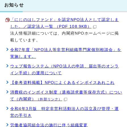
お知らせ
「にじのはしファンド」を認定NPO法人として認定しま
した。／認定法人一覧 （PDF 108.9KB）
法人情報詳細については、内閣府NPOホームページに掲
載しています。
令和7年度「NPO法人等非営利組織専門家個別相談会」を
実施します。
ウェブ報告システム（NPO法人の申請、届出等のオンラ
イン手続）の運用について
【参考資料掲載】NPOによくあるインボイスあれこれ
消費税のインボイス制度（適格請求書等保存方式）につい
て（内閣府）
（外部リンク）
令和4年3月版 特定非営利活動法人の設立及び管理・運
営の手引き
労働者協同組合法の施行に伴う組織変更