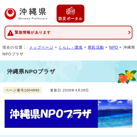
防災ポータル
緊急情報があります
現在の位置：
トップページ
>
くらし・環境
>
県民活動
>
NPO
> 沖縄県
NPOプラザ
沖縄県NPOプラザ
ページ番号1004890
更新日 2026年4月28日