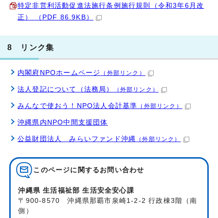
特定非営利活動促進法施行条例施行規則（令和3年6月改
正） （PDF 86.9KB）
8 リンク集
内閣府NPOホームページ
（外部リンク）
法人登記について（法務局）
（外部リンク）
みんなで使おう！NPO法人会計基準
（外部リンク）
沖縄県内NPO中間支援団体
公益財団法人 みらいファンド沖縄
（外部リンク）
このページに関する
お問い合わせ
沖縄県 生活福祉部 生活安全安心課
〒900-8570 沖縄県那覇市泉崎1-2-2 行政棟3階（南
側）