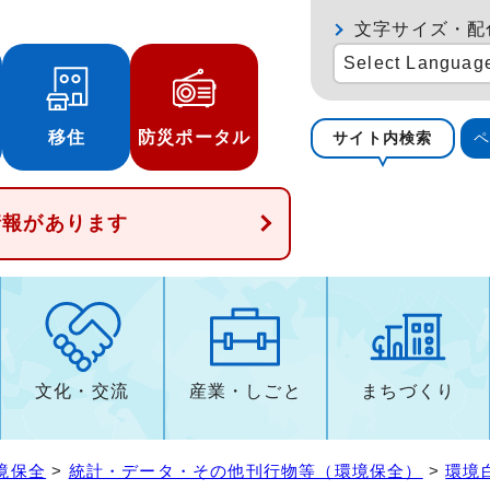
文字サイズ・配
Select Languag
移住
防災ポータル
サイト内検索
情報があります
文化・交流
産業・しごと
まちづくり
境保全
>
統計・データ・その他刊行物等（環境保全）
>
環境