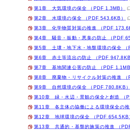
第1章 大気環境の保全 （PDF 1.3MB）
第2章 水環境の保全 （PDF 543.6KB）
第3章 化学物質対策の推進 （PDF 173.6
第4章 騒音・振動・悪臭の防止 （PDF 65
第5章 土壌・地下水・地盤環境の保全 （PDF
第6章 赤土等流出の防止 （PDF 947.8K
第7章 基地関連公害の防止 （PDF 1.1M
第8章 廃棄物・リサイクル対策の推進 （PDF
第9章 自然環境の保全 （PDF 780.8KB
第10章 緑・水辺・景観の保全と創造 （PDF
第11章 各主体の協働による環境保全の推進 （
第12章 地球環境の保全 （PDF 654.5KB
第13章 共通的・基盤的施策の推進 （PDF 