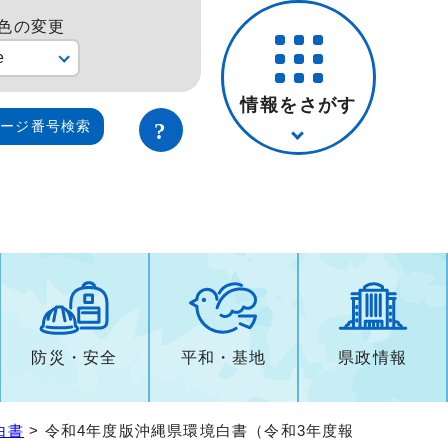
色の変更
e
情報をさがす
ページ番号検索
防災・安全
平和・基地
県政情報
白書
> 令和4年度版沖縄県環境白書（令和3年度報