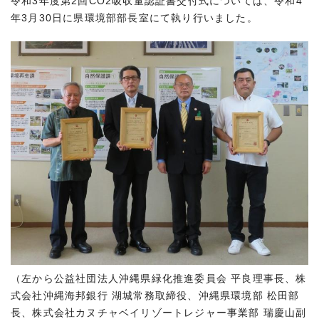
令和3年度第2回CO2吸収量認証書交付式については、令和4
年3月30日に県環境部部長室にて執り行いました。
（左から公益社団法人沖縄県緑化推進委員会 平良理事長、株
式会社沖縄海邦銀行 湖城常務取締役、沖縄県環境部 松田部
長、株式会社カヌチャベイリゾートレジャー事業部 瑞慶山副