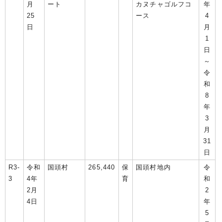
月
ート
カヌチャゴルフコ
年
25
ース
4
日
月
1
日
～
令
和
8
年
3
月
31
日
R3-
令和
国頭村
265,440
保
国頭村地内
令
3
4年
育
和
2月
2
4日
年
5