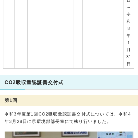
日
～
令
和
8
年
1
月
31
日
CO2吸収量認証書交付式
第1回
令和3年度第1回CO2吸収量認証書交付式については、令和4
年3月28日に県環境部部長室にて執り行いました。