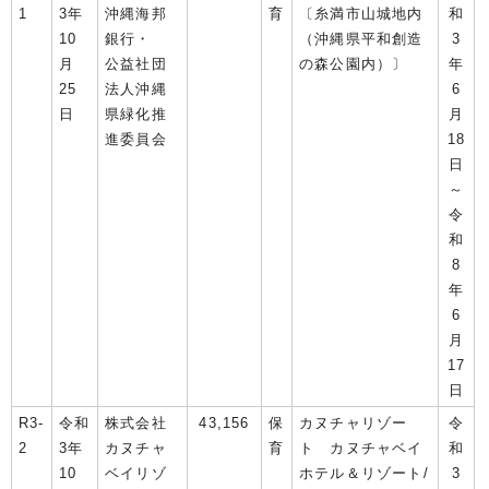
1
3年
沖縄海邦
育
〔糸満市山城地内
和
10
銀行・
（沖縄県平和創造
3
月
公益社団
の森公園内）〕
年
25
法人沖縄
6
日
県緑化推
月
進委員会
18
日
～
令
和
8
年
6
月
17
日
R3-
令和
株式会社
43,156
保
カヌチャリゾー
令
2
3年
カヌチャ
育
ト カヌチャベイ
和
10
ベイリゾ
ホテル＆リゾート/
3