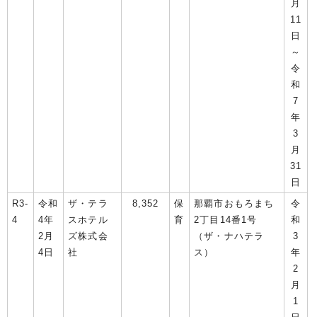
月
11
日
～
令
和
7
年
3
月
31
日
R3-
令和
ザ・テラ
8,352
保
那覇市おもろまち
令
4
4年
スホテル
育
2丁目14番1号
和
2月
ズ株式会
（ザ・ナハテラ
3
4日
社
ス）
年
2
月
1