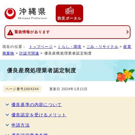
防災ポータル
緊急情報があります
現在の位置：
トップページ
>
くらし・環境
>
ごみ・リサイクル
>
産業
廃棄物
>
許認可関連
> 優良産廃処理業者認定制度
優良産廃処理業者認定制度
ページ番号1004244
更新日 2024年1月11日
優良基準の内容について
優良認定を受けるメリット
申請方法