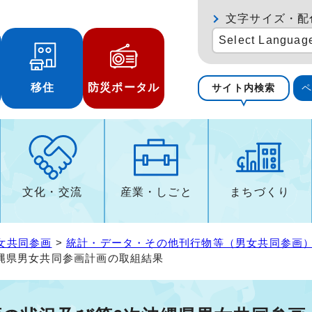
文字サイズ・配
Select Languag
移住
防災ポータル
サイト内検索
文化・交流
産業・しごと
まちづくり
女共同参画
>
統計・データ・その他刊行物等（男女共同参画
縄県男女共同参画計画の取組結果