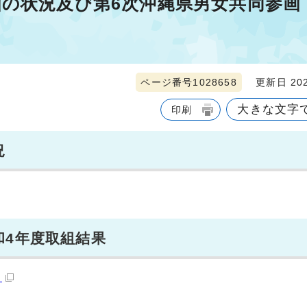
画の状況及び第6次沖縄県男女共同参画
ページ番号1028658
更新日 202
大きな文字
印刷
況
和4年度取組結果
）