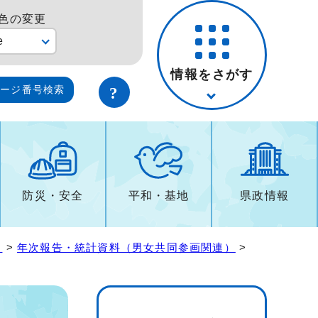
色の変更
e
情報をさがす
ページ番号検索
防災・安全
平和・基地
県政情報
）
>
年次報告・統計資料（男女共同参画関連）
>