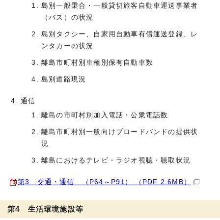
島別一般乗合・一般貸切旅客自動車運送事業者
（バス）の状況
島別タクシー、自家用自動車有償運送登録、レ
ンタカーの状況
離島市町村別車種別保有自動車数
島別道路現況
通信
離島の市町村別加入電話・公衆電話数
離島市町村別一般向けブロードバンドの提供状
況
離島におけるテレビ・ラジオ視聴・聴取状況
第3 交通・通信 （P64～P91） （PDF 2.6MB）
第4 生活環境施設等