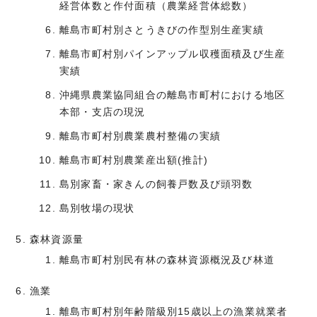
経営体数と作付面積（農業経営体総数）
離島市町村別さとうきびの作型別生産実績
離島市町村別パインアップル収穫面積及び生産
実績
沖縄県農業協同組合の離島市町村における地区
本部・支店の現況
離島市町村別農業農村整備の実績
離島市町村別農業産出額(推計)
島別家畜・家きんの飼養戸数及び頭羽数
島別牧場の現状
森林資源量
離島市町村別民有林の森林資源概況及び林道
漁業
離島市町村別年齢階級別15歳以上の漁業就業者