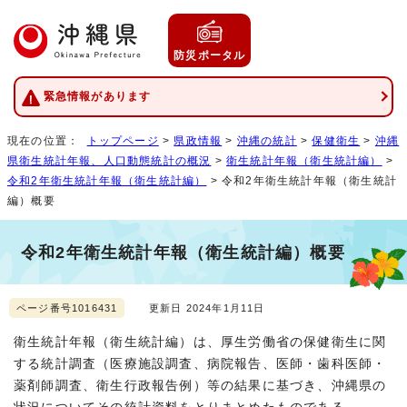
防災ポータル
緊急情報があります
現在の位置：
トップページ
>
県政情報
>
沖縄の統計
>
保健衛生
>
沖縄
県衛生統計年報、人口動態統計の概況
>
衛生統計年報（衛生統計編）
>
令和2年衛生統計年報（衛生統計編）
> 令和2年衛生統計年報（衛生統計
編）概要
令和2年衛生統計年報（衛生統計編）概要
ページ番号1016431
更新日 2024年1月11日
衛生統計年報（衛生統計編）は、厚生労働省の保健衛生に関
する統計調査（医療施設調査、病院報告、医師・歯科医師・
薬剤師調査、衛生行政報告例）等の結果に基づき、沖縄県の