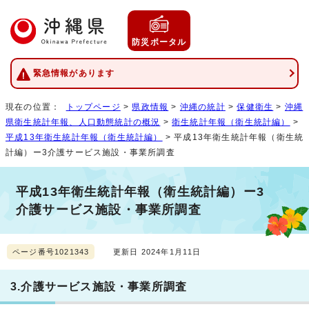
防災ポータル
緊急情報があります
現在の位置：
トップページ
>
県政情報
>
沖縄の統計
>
保健衛生
>
沖縄
県衛生統計年報、人口動態統計の概況
>
衛生統計年報（衛生統計編）
>
平成13年衛生統計年報（衛生統計編）
> 平成13年衛生統計年報（衛生統
計編）ー3介護サービス施設・事業所調査
平成13年衛生統計年報（衛生統計編）ー3
介護サービス施設・事業所調査
ページ番号1021343
更新日 2024年1月11日
3.介護サービス施設・事業所調査