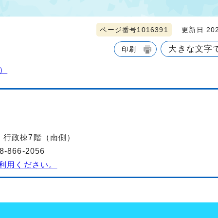
ページ番号1016391
更新日 202
大きな文字
印刷
）
-2 行政棟7階（南側）
866-2056
利用ください。