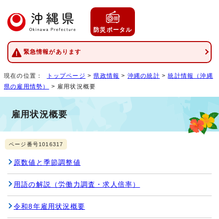
防災ポータル
緊急情報があります
現在の位置：
トップページ
>
県政情報
>
沖縄の統計
>
統計情報（沖縄
県の雇用情勢）
> 雇用状況概要
雇用状況概要
ページ番号1016317
原数値と季節調整値
用語の解説（労働力調査・求人倍率）
令和8年雇用状況概要