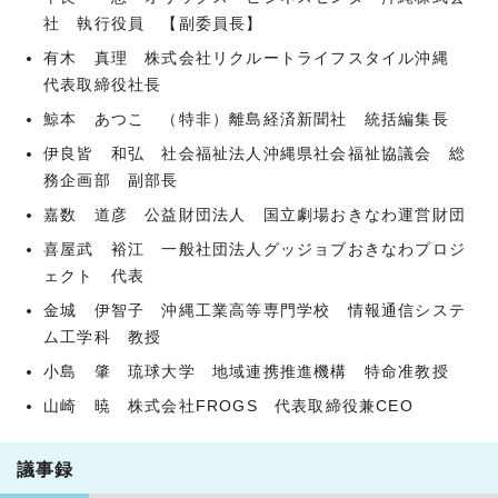
社 執行役員 【副委員長】
有木 真理 株式会社リクルートライフスタイル沖縄
代表取締役社長
鯨本 あつこ （特非）離島経済新聞社 統括編集長
伊良皆 和弘 社会福祉法人沖縄県社会福祉協議会 総
務企画部 副部長
嘉数 道彦 公益財団法人 国立劇場おきなわ運営財団
喜屋武 裕江 一般社団法人グッジョブおきなわプロジ
ェクト 代表
金城 伊智子 沖縄工業高等専門学校 情報通信システ
ム工学科 教授
小島 肇 琉球大学 地域連携推進機構 特命准教授
山崎 暁 株式会社FROGS 代表取締役兼CEO
議事録