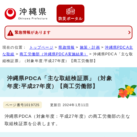
防災ポータル
緊急情報があります
現在の位置：
トップページ
>
県政情報
>
施策・計画
>
沖縄県PDCA主
な取組
>
商工労働部（沖縄県PDCA実施結果）
> 沖縄県PDCA「主な取
組検証票」（対象年度:平成27年度）【商工労働部】
沖縄県PDCA「主な取組検証票」（対象
年度:平成27年度）【商工労働部】
ページ番号1019725
更新日 2024年1月11日
沖縄県PDCA（対象年度：平成27年度）の商工労働部の主な
取組検証票を公表します。