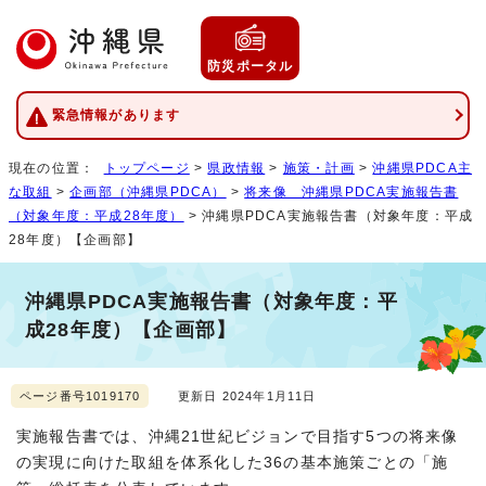
防災ポータル
緊急情報があります
現在の位置：
トップページ
>
県政情報
>
施策・計画
>
沖縄県PDCA主
な取組
>
企画部（沖縄県PDCA）
>
将来像 沖縄県PDCA実施報告書
（対象年度：平成28年度）
> 沖縄県PDCA実施報告書（対象年度：平成
28年度）【企画部】
沖縄県PDCA実施報告書（対象年度：平
成28年度）【企画部】
ページ番号1019170
更新日 2024年1月11日
実施報告書では、沖縄21世紀ビジョンで目指す5つの将来像
の実現に向けた取組を体系化した36の基本施策ごとの「施