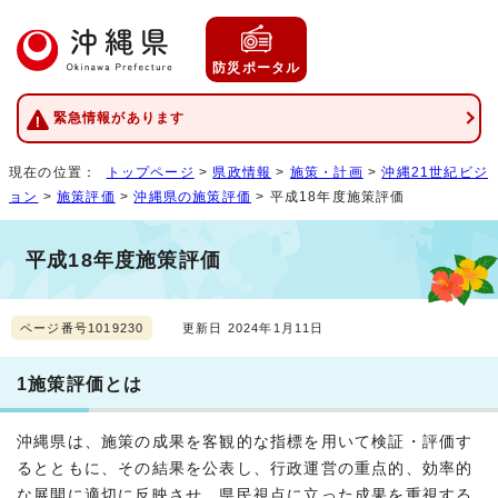
防災ポータル
緊急情報があります
現在の位置：
トップページ
>
県政情報
>
施策・計画
>
沖縄21世紀ビジ
ョン
>
施策評価
>
沖縄県の施策評価
> 平成18年度施策評価
平成18年度施策評価
ページ番号1019230
更新日 2024年1月11日
1施策評価とは
沖縄県は、施策の成果を客観的な指標を用いて検証・評価す
るとともに、その結果を公表し、行政運営の重点的、効率的
な展開に適切に反映させ、県民視点に立った成果を重視する