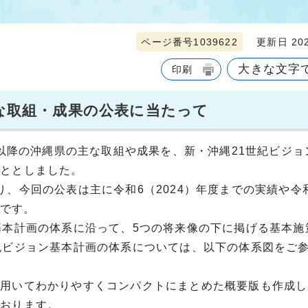
ページ番号1039622
更新日 202
大きな文字
印刷
主な取組・成果の公表に当たって
度以降の沖縄県の主な取組や成果を、新・沖縄21世紀ビジョ
こととしました。
、今回の公表は主に令和6（2024）年度までの実績や令
のです。
本計画の体系に沿って、5つの将来像の下に掲げる基本施
紀ビジョン基本計画の体系については、以下の体系図をご
用いてわかりやすくコンパクトにまとめた概要版も作成し
おります。