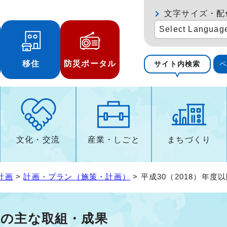
文字サイズ・配
Select Languag
移住
防災ポータル
サイト内検索
文化・交流
産業・しごと
まちづくり
計画
>
計画・プラン（施策・計画）
> 平成30（2018）年
の県の主な取組・成果