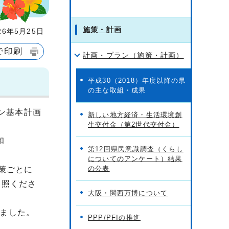
施策・計画
6年5月25日
で印刷
計画・プラン（施策・計画）
平成30（2018）年度以降の県
の主な取組・成果
ン基本計画
新しい地方経済・生活環境創
生交付金（第2世代交付金）
和
第12回県民意識調査（くらし
についてのアンケート）結果
の公表
策ごとに
参照くださ
大阪・関西万博について
ました。
PPP/PFIの推進