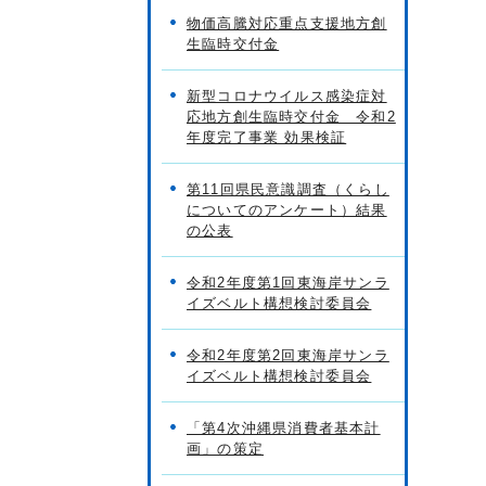
物価高騰対応重点支援地方創
生臨時交付金
新型コロナウイルス感染症対
応地方創生臨時交付金 令和2
年度完了事業 効果検証
第11回県民意識調査（くらし
についてのアンケート）結果
の公表
令和2年度第1回東海岸サンラ
イズベルト構想検討委員会
令和2年度第2回東海岸サンラ
イズベルト構想検討委員会
「第4次沖縄県消費者基本計
画」の策定