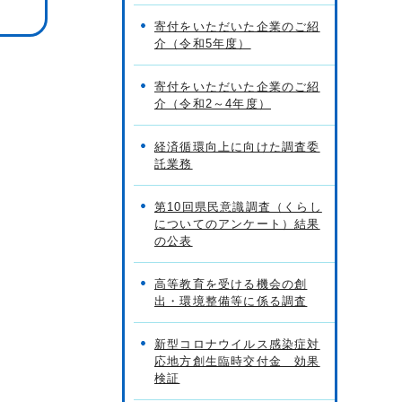
寄付をいただいた企業のご紹
介（令和5年度）
寄付をいただいた企業のご紹
介（令和2～4年度）
経済循環向上に向けた調査委
託業務
第10回県民意識調査（くらし
についてのアンケート）結果
の公表
高等教育を受ける機会の創
出・環境整備等に係る調査
新型コロナウイルス感染症対
応地方創生臨時交付金 効果
検証