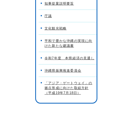
知事提案説明要旨
庁議
文化観光戦略
平和で豊かな沖縄の実現に向
けた新たな建議書
令和7年度 本県経済の見通し
沖縄県振興推進委員会
「アジア・ゲートウェイ」の
拠点形成に向けた取組方針
（平成19年7月18日）