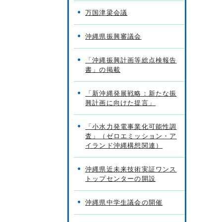
万国津梁会議
沖縄県振興審議会
「沖縄振興計画等総点検報告
書」の掲載
「新沖縄発展戦略：新たな振
興計画に向けた提言」
「小水力発電事業化可能性調
査」（ゼロエミッション・ア
イランド沖縄構想関連）
沖縄県近未来技術実証ワンス
トップセンターの開設
沖縄県中学生議会の開催