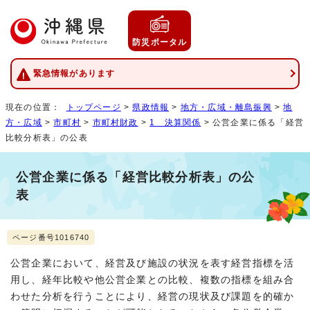
防災ポータル
緊急情報があります
現在の位置：
トップページ
>
県政情報
>
地方・広域・離島振興
>
地
方・広域
>
市町村
>
市町村財政
>
1 決算関係
> 公営企業に係る「経営
比較分析表」の公表
公営企業に係る「経営比較分析表」の公
表
ページ番号1016740
公営企業において、経営及び施設の状況を表す経営指標を活
用し、経年比較や他公営企業との比較、複数の指標を組み合
わせた分析を行うことにより、経営の現状及び課題を的確か