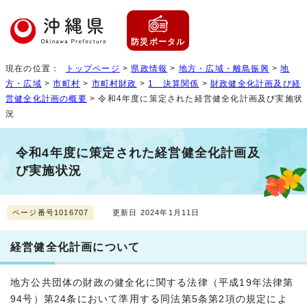
防災ポータル
現在の位置：
トップページ
>
県政情報
>
地方・広域・離島振興
>
地
方・広域
>
市町村
>
市町村財政
>
1 決算関係
>
財政健全化計画及び経
営健全化計画の概要
> 令和4年度に策定された経営健全化計画及び実施状
況
令和4年度に策定された経営健全化計画及
び実施状況
ページ番号1016707
更新日 2024年1月11日
経営健全化計画について
地方公共団体の財政の健全化に関する法律（平成19年法律第
94号）第24条において準用する同法第5条第2項の規定によ