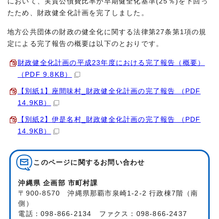
において、実質公債費比率が早期健全化基準(25％)を下回っ
たため、財政健全化計画を完了しました。
地方公共団体の財政の健全化に関する法律第27条第1項の規
定による完了報告の概要は以下のとおりです。
財政健全化計画の平成23年度における完了報告（概要）
（PDF 9.8KB）
【別紙1】座間味村_財政健全化計画の完了報告 （PDF
14.9KB）
【別紙2】伊是名村_財政健全化計画の完了報告 （PDF
14.9KB）
このページに関する
お問い合わせ
沖縄県 企画部 市町村課
〒900-8570 沖縄県那覇市泉崎1-2-2 行政棟7階（南
側）
電話：098-866-2134 ファクス：098-866-2437