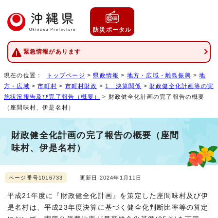
防災ポータル
緊急情報があります
現在の位置：
トップページ
>
県政情報
>
地方・広域・離島振興
>
地
方・広域
>
市町村
>
市町村財政
>
1 決算関係
>
財政健全化計画等の実
施状況報告及び完了報告（概要）
> 財政健全化計画の完了報告の概要
（座間味村、伊是名村）
財政健全化計画の完了報告の概要（座間
味村、伊是名村）
ページ番号1016733
更新日 2024年1月11日
平成21年度に『財政健全化計画』を策定した座間味村及び伊
是名村は、平成23年度決算に基づく健全化判断比率等の算定