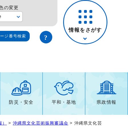
色の変更
e
情報をさがす
ページ番号検索
防災・安全
平和・基地
県政情報
報）
>
沖縄県文化芸術振興審議会
> 沖縄県文化芸