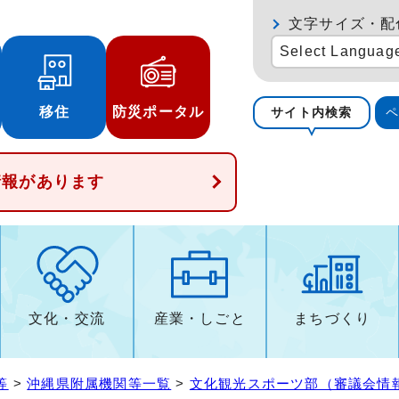
文字サイズ・配
Select Languag
移住
防災ポータル
サイト内検索
情報があります
文化・交流
産業・しごと
まちづくり
等
>
沖縄県附属機関等一覧
>
文化観光スポーツ部（審議会情