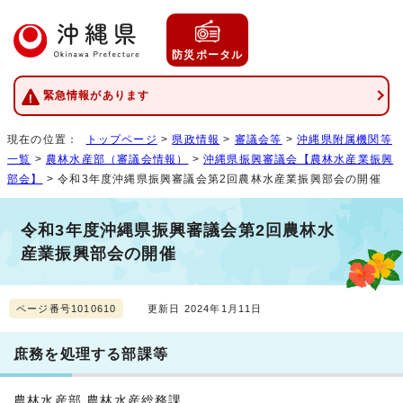
防災ポータル
緊急情報があります
現在の位置：
トップページ
>
県政情報
>
審議会等
>
沖縄県附属機関等
一覧
>
農林水産部（審議会情報）
>
沖縄県振興審議会【農林水産業振興
部会】
> 令和3年度沖縄県振興審議会第2回農林水産業振興部会の開催
令和3年度沖縄県振興審議会第2回農林水
産業振興部会の開催
ページ番号1010610
更新日 2024年1月11日
庶務を処理する部課等
農林水産部 農林水産総務課