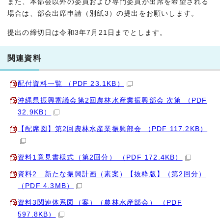
また、本部会以外の委員および専門委員が出席を希望される
場合は、部会出席申請（別紙3）の提出をお願いします。
提出の締切日は令和3年7月21日までとします。
関連資料
配付資料一覧 （PDF 23.1KB）
沖縄県振興審議会第2回農林水産業振興部会 次第 （PDF
32.9KB）
【配席図】第2回農林水産業振興部会 （PDF 117.2KB）
資料1意見書様式（第2回分） （PDF 172.4KB）
資料2 新たな振興計画（素案）【抜粋版】（第2回分）
（PDF 4.3MB）
資料3関連体系図（案）（農林水産部会） （PDF
597.8KB）