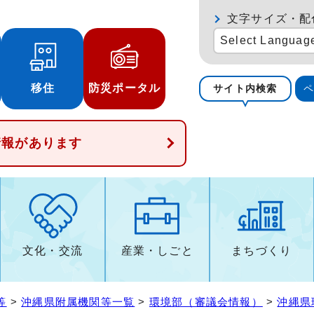
文字サイズ・配
Select Languag
移住
防災ポータル
サイト内検索
情報があります
文化・交流
産業・しごと
まちづくり
等
>
沖縄県附属機関等一覧
>
環境部（審議会情報）
>
沖縄県