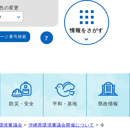
色の変更
e
情報をさがす
ページ番号検索
防災・安全
平和・基地
県政情報
環境審議会
>
沖縄県環境審議会開催について
> 令