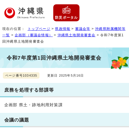
防災ポータル
現在の位置：
トップページ
>
県政情報
>
審議会等
>
沖縄県附属機関等
一覧
>
企画部（審議会情報）
>
沖縄県土地開発審査会
> 令和7年度第1
回沖縄県土地開発審査会
令和7年度第1回沖縄県土地開発審査会
ページ番号1034335
更新日 2025年5月16日
庶務を処理する部課等
企画部 県土・跡地利用対策課
会議の議題