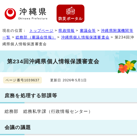
防災ポータル
現在の位置：
トップページ
>
県政情報
>
審議会等
>
沖縄県附属機関等
一覧
>
総務部（審議会情報）
>
沖縄県個人情報保護審査会
> 第234回沖
縄県個人情報保護審査会
第234回沖縄県個人情報保護審査会
ページ番号1039637
更新日 2026年5月1日
庶務を処理する部課等
総務部 総務私学課（行政情報センター）
会議の議題