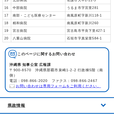
15
北部病院
名護市大中2-12-3
16
中部病院
うるま市字宮里281
17
南部・こども医療センター
南風原町字新川118-1
18
精和病院
南風原町字新川260
19
宮古病院
宮古島市平良下里427-1
20
八重山病院
石垣市字真栄里584-1
このページに関する
お問い合わせ
沖縄県 知事公室 広報課
〒900-8570 沖縄県那覇市泉崎1-2-2 行政棟5階（南
側）
電話：098-866-2020 ファクス：098-866-2467
お問い合わせは専用フォームをご利用ください。
県政情報