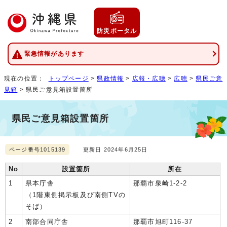
防災ポータル
緊急情報があります
現在の位置：
トップページ
>
県政情報
>
広報・広聴
>
広聴
>
県民ご意
見箱
> 県民ご意見箱設置箇所
県民ご意見箱設置箇所
ページ番号1015139
更新日 2024年6月25日
No
設置箇所
所在
1
県本庁舎
那覇市泉崎1-2-2
（1階東側掲示板及び南側TVの
そば）
2
南部合同庁舎
那覇市旭町116-37