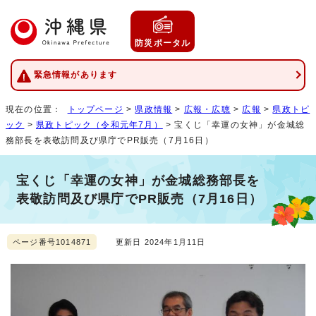
防災ポータル
緊急情報があります
現在の位置：
トップページ
>
県政情報
>
広報・広聴
>
広報
>
県政トピ
ック
>
県政トピック（令和元年7月）
> 宝くじ「幸運の女神」が金城総
務部長を表敬訪問及び県庁でPR販売（7月16日）
宝くじ「幸運の女神」が金城総務部長を
表敬訪問及び県庁でPR販売（7月16日）
ページ番号1014871
更新日 2024年1月11日