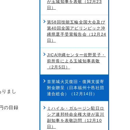
が玉城知事を表敬（12月23
日）
第58回技能五輪全国大会及び
第40回全国アビリンピック沖
縄県選手受賞報告会（12月24
日）
JICA沖縄センター佐野景子・
前所長による玉城知事表敬
（2月5日）
首里城火災復旧・復興支援寄
附金贈呈（日本福州十邑社団
ありまし
連合総会）（12月14日）
円の目録
ミハイル・ガルージン駐日ロ
シア連邦特命全権大使が富川
副知事を表敬訪問（12月10
日）