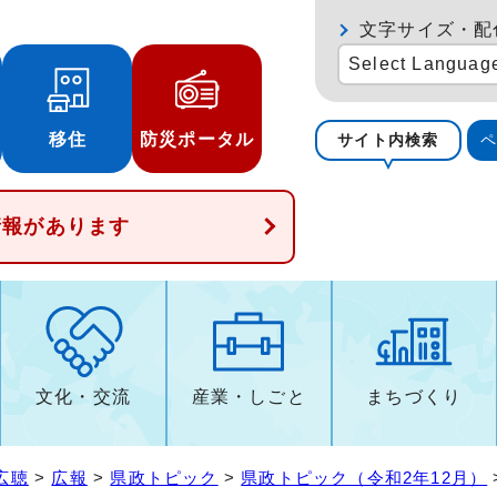
文字サイズ・配
Select Languag
移住
防災ポータル
サイト内検索
情報があります
文化・交流
産業・しごと
まちづくり
広聴
>
広報
>
県政トピック
>
県政トピック（令和2年12月）