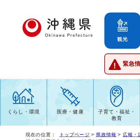
観光
緊急
くらし・環境
医療・健康
子育て・福祉・
教育
現在の位置：
トップページ
>
県政情報
>
広報・