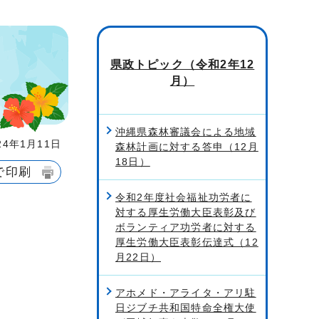
県政トピック（令和2年12
月）
沖縄県森林審議会による地域
4年1月11日
森林計画に対する答申（12月
18日）
で印刷
令和2年度社会福祉功労者に
対する厚生労働大臣表彰及び
ボランティア功労者に対する
厚生労働大臣表彰伝達式（12
月22日）
アホメド・アライタ・アリ駐
日ジブチ共和国特命全権大使