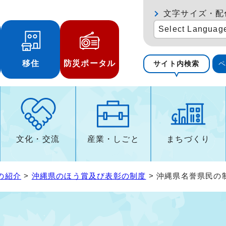
文字サイズ・配
Select Languag
移住
防災ポータル
サイト内検索
文化・交流
産業・しごと
まちづくり
の紹介
>
沖縄県のほう賞及び表彰の制度
> 沖縄県名誉県民の