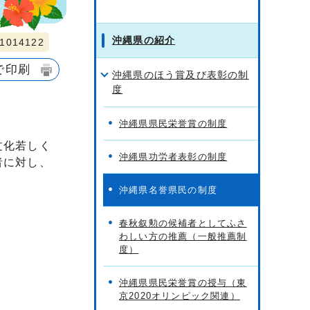
沖縄県の紹介
014122
で印刷
沖縄県のほう賞及び表彰の制
度
沖縄県県民栄誉賞の制度
文化若しく
沖縄県功労者表彰の制度
者に対し、
沖縄県名誉県民の制度
春秋叙勲の候補者としてふさ
わしい方の推薦（一般推薦制
度）
沖縄県県民栄誉賞の授与（東
京2020オリンピック関連）