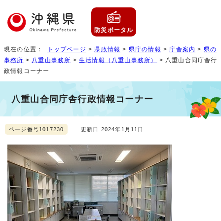
防災ポータル
現在の位置：
トップページ
>
県政情報
>
県庁の情報
>
庁舎案内
>
県の
事務所
>
八重山事務所
>
生活情報（八重山事務所）
> 八重山合同庁舎行
政情報コーナー
八重山合同庁舎行政情報コーナー
ページ番号1017230
更新日 2024年1月11日