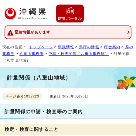
防災ポータル
緊急情報があります
現在の位置：
トップページ
>
県政情報
>
県庁の情報
>
庁舎案内
>
県の
事務所
>
八重山事務所
>
申請・検査関係（八重山事務所）
> 計量関係
（八重山地域）
計量関係（八重山地域）
ページ番号1017223
更新日 2026年6月25日
計量関係の申請・検査等のご案内
検定・検査に関すること