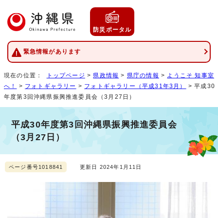
防災ポータル
緊急情報があります
現在の位置：
トップページ
>
県政情報
>
県庁の情報
>
ようこそ 知事室
へ！
>
フォトギャラリー
>
フォトギャラリー（平成31年3月）
> 平成30
年度第3回沖縄県振興推進委員会（3月27日）
平成30年度第3回沖縄県振興推進委員会
（3月27日）
ページ番号1018841
更新日 2024年1月11日